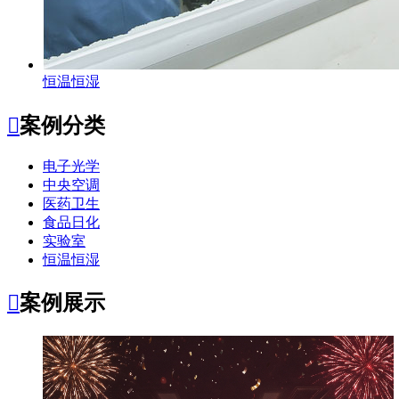
恒温恒湿

案例分类
电子光学
中央空调
医药卫生
食品日化
实验室
恒温恒湿

案例展示