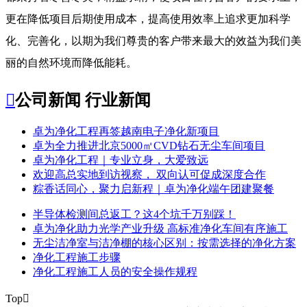
更在降低项目后期使用成本，提高使用效率上追求更加科学
化、完善化，以期为我们尊贵的客户带来最大的效益为我们美
丽的自然环境而降低能耗。

公司新闻
行业新闻
​卓为净化工程再签越南电子净化新项目
卓为全力推进北京5000㎡CVD钻石无尘车间项目
卓为净化工程｜专业立身，大爱致远
欢迎高总实地到访视察， 双向认可促成深度合作
粽香话同心，聚力启新程｜卓为净化端午团建聚餐
半导体检测间总返工？这4个坑千万别踩！
卓为净化助力光学产业升级 高标准净化车间有序施工
无尘洁净室与洁净棚的核心区别：按需选择的净化方案
净化工程施工步骤
净化工程施工人员的安全操作规程
Top
