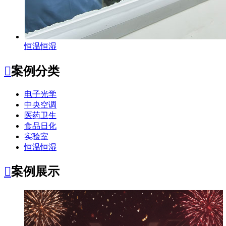
恒温恒湿

案例分类
电子光学
中央空调
医药卫生
食品日化
实验室
恒温恒湿

案例展示