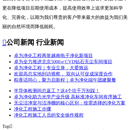
更在降低项目后期使用成本，提高使用效率上追求更加科学
化、完善化，以期为我们尊贵的客户带来最大的效益为我们美
丽的自然环境而降低能耗。

公司新闻
行业新闻
​卓为净化工程再签越南电子净化新项目
卓为全力推进北京5000㎡CVD钻石无尘车间项目
卓为净化工程｜专业立身，大爱致远
欢迎高总实地到访视察， 双向认可促成深度合作
粽香话同心，聚力启新程｜卓为净化端午团建聚餐
半导体检测间总返工？这4个坑千万别踩！
卓为净化助力光学产业升级 高标准净化车间有序施工
无尘洁净室与洁净棚的核心区别：按需选择的净化方案
净化工程施工步骤
净化工程施工人员的安全操作规程
Top
