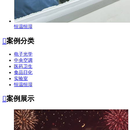
恒温恒湿

案例分类
电子光学
中央空调
医药卫生
食品日化
实验室
恒温恒湿

案例展示