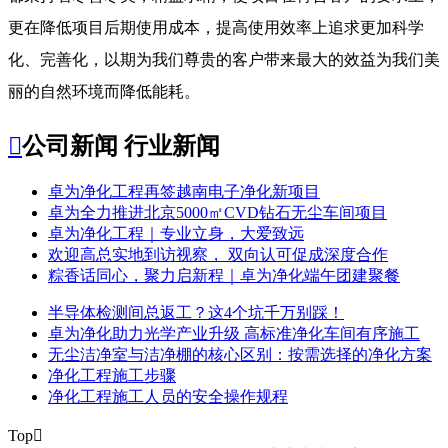
更在降低项目后期使用成本，提高使用效率上追求更加科学
化、完善化，以期为我们尊贵的客户带来最大的效益为我们美
丽的自然环境而降低能耗。

公司新闻
行业新闻
​卓为净化工程再签越南电子净化新项目
卓为全力推进北京5000㎡CVD钻石无尘车间项目
卓为净化工程｜专业立身，大爱致远
欢迎高总实地到访视察， 双向认可促成深度合作
粽香话同心，聚力启新程｜卓为净化端午团建聚餐
半导体检测间总返工？这4个坑千万别踩！
卓为净化助力光学产业升级 高标准净化车间有序施工
无尘洁净室与洁净棚的核心区别：按需选择的净化方案
净化工程施工步骤
净化工程施工人员的安全操作规程
Top
