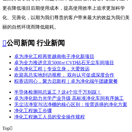
更在降低项目后期使用成本，提高使用效率上追求更加科学
化、完善化，以期为我们尊贵的客户带来最大的效益为我们美
丽的自然环境而降低能耗。

公司新闻
行业新闻
​卓为净化工程再签越南电子净化新项目
卓为全力推进北京5000㎡CVD钻石无尘车间项目
卓为净化工程｜专业立身，大爱致远
欢迎高总实地到访视察， 双向认可促成深度合作
粽香话同心，聚力启新程｜卓为净化端午团建聚餐
半导体检测间总返工？这4个坑千万别踩！
卓为净化助力光学产业升级 高标准净化车间有序施工
无尘洁净室与洁净棚的核心区别：按需选择的净化方案
净化工程施工步骤
净化工程施工人员的安全操作规程
Top
