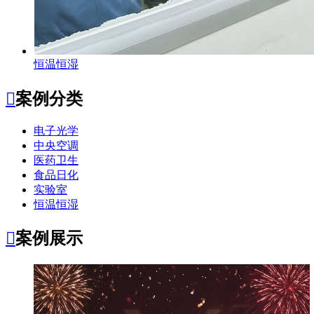
恒温恒湿

案例分类
电子光学
中央空调
医药卫生
食品日化
实验室
恒温恒湿

案例展示