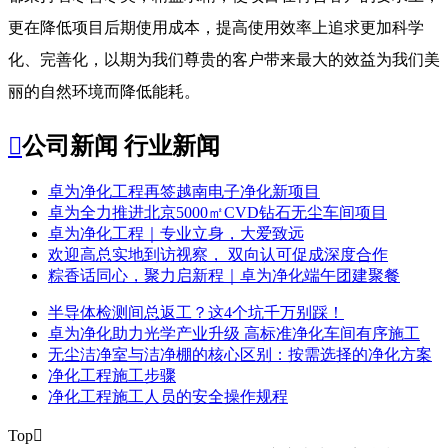
更在降低项目后期使用成本，提高使用效率上追求更加科学
化、完善化，以期为我们尊贵的客户带来最大的效益为我们美
丽的自然环境而降低能耗。

公司新闻
行业新闻
​卓为净化工程再签越南电子净化新项目
卓为全力推进北京5000㎡CVD钻石无尘车间项目
卓为净化工程｜专业立身，大爱致远
欢迎高总实地到访视察， 双向认可促成深度合作
粽香话同心，聚力启新程｜卓为净化端午团建聚餐
半导体检测间总返工？这4个坑千万别踩！
卓为净化助力光学产业升级 高标准净化车间有序施工
无尘洁净室与洁净棚的核心区别：按需选择的净化方案
净化工程施工步骤
净化工程施工人员的安全操作规程
Top
