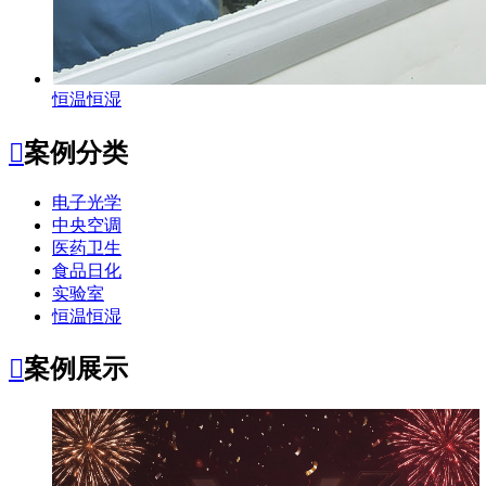
恒温恒湿

案例分类
电子光学
中央空调
医药卫生
食品日化
实验室
恒温恒湿

案例展示