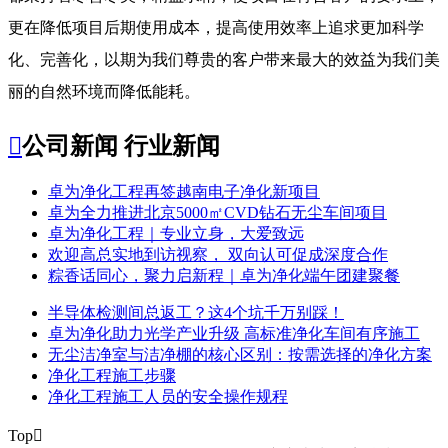
更在降低项目后期使用成本，提高使用效率上追求更加科学
化、完善化，以期为我们尊贵的客户带来最大的效益为我们美
丽的自然环境而降低能耗。

公司新闻
行业新闻
​卓为净化工程再签越南电子净化新项目
卓为全力推进北京5000㎡CVD钻石无尘车间项目
卓为净化工程｜专业立身，大爱致远
欢迎高总实地到访视察， 双向认可促成深度合作
粽香话同心，聚力启新程｜卓为净化端午团建聚餐
半导体检测间总返工？这4个坑千万别踩！
卓为净化助力光学产业升级 高标准净化车间有序施工
无尘洁净室与洁净棚的核心区别：按需选择的净化方案
净化工程施工步骤
净化工程施工人员的安全操作规程
Top
