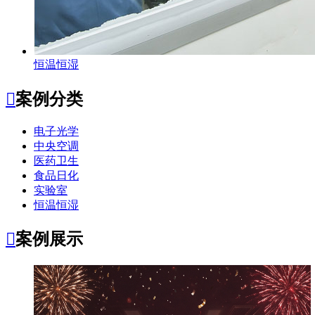
恒温恒湿

案例分类
电子光学
中央空调
医药卫生
食品日化
实验室
恒温恒湿

案例展示