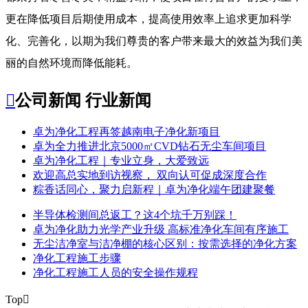
更在降低项目后期使用成本，提高使用效率上追求更加科学
化、完善化，以期为我们尊贵的客户带来最大的效益为我们美
丽的自然环境而降低能耗。

公司新闻
行业新闻
​卓为净化工程再签越南电子净化新项目
卓为全力推进北京5000㎡CVD钻石无尘车间项目
卓为净化工程｜专业立身，大爱致远
欢迎高总实地到访视察， 双向认可促成深度合作
粽香话同心，聚力启新程｜卓为净化端午团建聚餐
半导体检测间总返工？这4个坑千万别踩！
卓为净化助力光学产业升级 高标准净化车间有序施工
无尘洁净室与洁净棚的核心区别：按需选择的净化方案
净化工程施工步骤
净化工程施工人员的安全操作规程
Top
