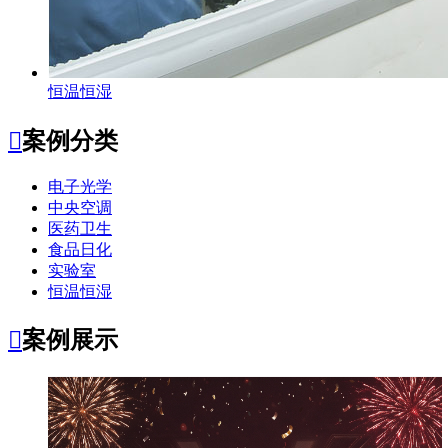
恒温恒湿

案例分类
电子光学
中央空调
医药卫生
食品日化
实验室
恒温恒湿

案例展示