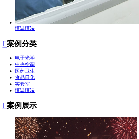
恒温恒湿

案例分类
电子光学
中央空调
医药卫生
食品日化
实验室
恒温恒湿

案例展示