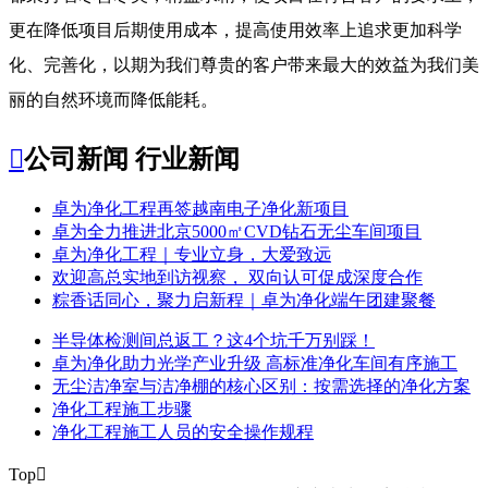
更在降低项目后期使用成本，提高使用效率上追求更加科学
化、完善化，以期为我们尊贵的客户带来最大的效益为我们美
丽的自然环境而降低能耗。

公司新闻
行业新闻
​卓为净化工程再签越南电子净化新项目
卓为全力推进北京5000㎡CVD钻石无尘车间项目
卓为净化工程｜专业立身，大爱致远
欢迎高总实地到访视察， 双向认可促成深度合作
粽香话同心，聚力启新程｜卓为净化端午团建聚餐
半导体检测间总返工？这4个坑千万别踩！
卓为净化助力光学产业升级 高标准净化车间有序施工
无尘洁净室与洁净棚的核心区别：按需选择的净化方案
净化工程施工步骤
净化工程施工人员的安全操作规程
Top
