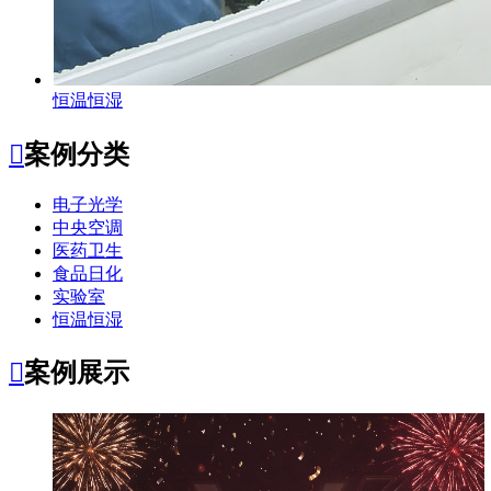
恒温恒湿

案例分类
电子光学
中央空调
医药卫生
食品日化
实验室
恒温恒湿

案例展示