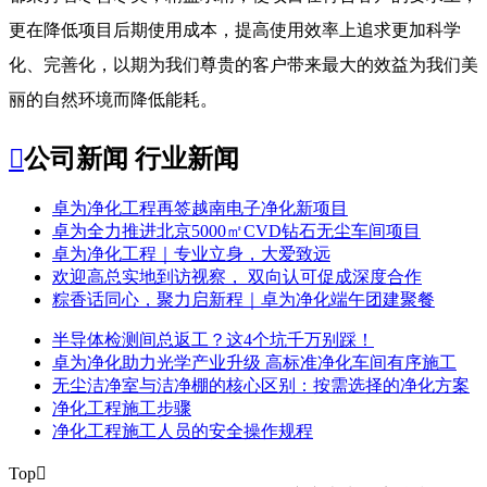
更在降低项目后期使用成本，提高使用效率上追求更加科学
化、完善化，以期为我们尊贵的客户带来最大的效益为我们美
丽的自然环境而降低能耗。

公司新闻
行业新闻
​卓为净化工程再签越南电子净化新项目
卓为全力推进北京5000㎡CVD钻石无尘车间项目
卓为净化工程｜专业立身，大爱致远
欢迎高总实地到访视察， 双向认可促成深度合作
粽香话同心，聚力启新程｜卓为净化端午团建聚餐
半导体检测间总返工？这4个坑千万别踩！
卓为净化助力光学产业升级 高标准净化车间有序施工
无尘洁净室与洁净棚的核心区别：按需选择的净化方案
净化工程施工步骤
净化工程施工人员的安全操作规程
Top
