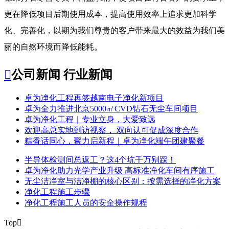
更在降低项目后期使用成本，提高使用效率上追求更加科学
化、完善化，以期为我们尊贵的客户带来最大的效益为我们美
丽的自然环境而降低能耗。

公司新闻
行业新闻
​卓为净化工程再签越南电子净化新项目
卓为全力推进北京5000㎡CVD钻石无尘车间项目
卓为净化工程｜专业立身，大爱致远
欢迎高总实地到访视察， 双向认可促成深度合作
粽香话同心，聚力启新程｜卓为净化端午团建聚餐
半导体检测间总返工？这4个坑千万别踩！
卓为净化助力光学产业升级 高标准净化车间有序施工
无尘洁净室与洁净棚的核心区别：按需选择的净化方案
净化工程施工步骤
净化工程施工人员的安全操作规程
Top
