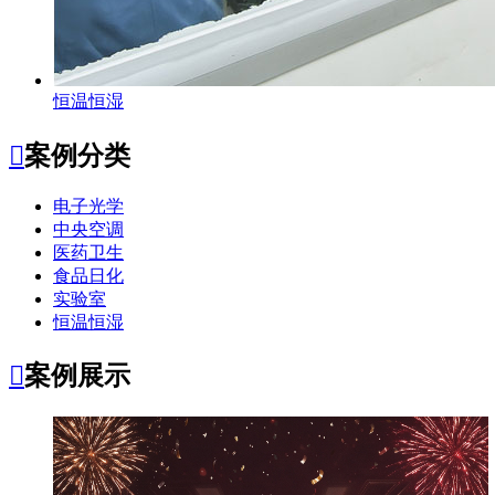
恒温恒湿

案例分类
电子光学
中央空调
医药卫生
食品日化
实验室
恒温恒湿

案例展示