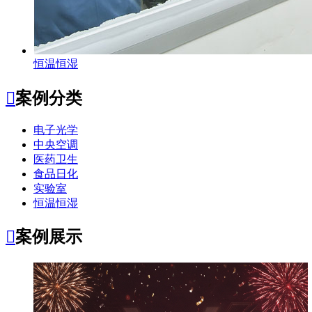
恒温恒湿

案例分类
电子光学
中央空调
医药卫生
食品日化
实验室
恒温恒湿

案例展示