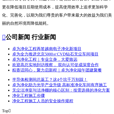
更在降低项目后期使用成本，提高使用效率上追求更加科学
化、完善化，以期为我们尊贵的客户带来最大的效益为我们美
丽的自然环境而降低能耗。

公司新闻
行业新闻
​卓为净化工程再签越南电子净化新项目
卓为全力推进北京5000㎡CVD钻石无尘车间项目
卓为净化工程｜专业立身，大爱致远
欢迎高总实地到访视察， 双向认可促成深度合作
粽香话同心，聚力启新程｜卓为净化端午团建聚餐
半导体检测间总返工？这4个坑千万别踩！
卓为净化助力光学产业升级 高标准净化车间有序施工
无尘洁净室与洁净棚的核心区别：按需选择的净化方案
净化工程施工步骤
净化工程施工人员的安全操作规程
Top
